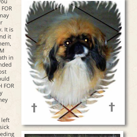
you
, FOR
 may
or
 It is
nd it
them,
EM
th in
unded
ost
ould
H FOR
y
hey
.
left
sick
eeding