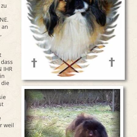
 zu
INE.
n an
,
t
, dass
 IHR
in
 die
sie
st
e
r weil