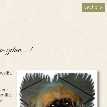
cache
e gehen,...!
 weißt.
bens,
amilie.
er