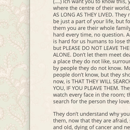
(….) Ich want you to know this, 
where the centre of their world
AS LONG AS THEY LIVED. They
be just a part of your life, but f
them you are their whole family.
hard every time, no question. A
is hard for us humans to lose 
but PLEASE DO NOT LEAVE TH
ALONE. Don’t let them meet dea
a place they do not like, surro
by people they do not know. M
people don’t know, but they sh
now, is THAT THEY WILL SEARC
YOU, IF YOU PLEAVE THEM. The
watch every face in the room; t
search for the person they love
They don’t understand why you 
them, now that they are afraid, 
and old, dying of cancer and n