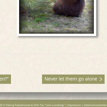
en?“
Never let them go alone
20 © Peking Palasthunde & Shih Tzu "vom Lunzberg" |
Impressum
|
Datenschutzerklär