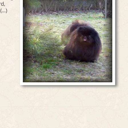
rd,
 (…)