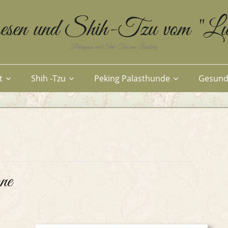
esen und Shih-Tzu vom "Lu
Pekingesen und Shih-Tzu vom Lunzberg
t
Shih -Tzu
Peking Palasthunde
Gesund
ne